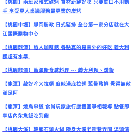
【桃園】兩班家韓式碳烤 食材新鮮好吃 只要動口不用動
手 享受專人桌邊服務最專業的炭烤
【桃園中壢】靜岡勝政 日式豬排 全台第一家分店就在大
江國際購物中心
【桃園龍潭】旅人咖啡館 餐點真的是意外的好吃 義大利
麵超有水準
【桃園龍潭】藍海新食感料理 --- 義大利麵、燉飯
【龍潭】敲好ㄔㄨ拉麵 麻辣湯底拉麵 藍帶豬排 覺得無敵
滿足阿
【龍潭】燒鳥串道 食尚玩家旅行應援團爭相報導 點餐即
享店內柴魚飯吃到飽
【桃園大溪】韓鄉石頭火鍋 隱身大溪老街巷弄間 湯頭清