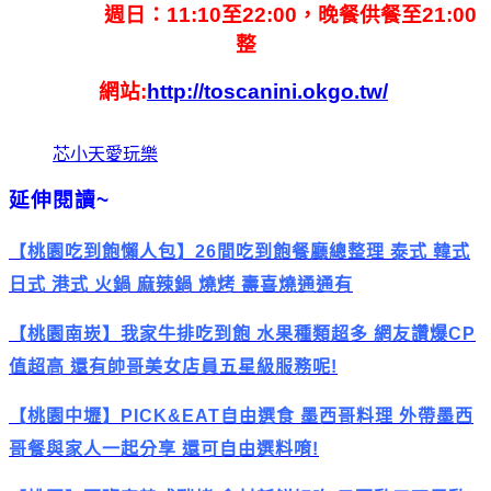
週日：11:10至22:00，晚餐供餐至21:00
整
網站:
http://toscanini.okgo.tw/
芯小天愛玩樂
延伸閱讀~
【桃園吃到飽懶人包】26間吃到飽餐廳總整理 泰式 韓式
日式 港式 火鍋 麻辣鍋 燒烤 壽喜燒通通有
【桃園南崁】我家牛排吃到飽 水果種類超多 網友讚爆CP
值超高 還有帥哥美女店員五星級服務呢!
【桃園中壢】PICK&EAT自由選食 墨西哥料理 外帶墨西
哥餐與家人一起分享 還可自由選料唷!