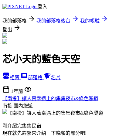
登入
我的部落格
我的部落格後台
我的帳號
登出
芯小天的藍色天空
相簿
部落格
名片
1年前
【南投】讓人萬幸遇上的集集夜市&綠色隧道
南投
國內旅遊
剛介紹完集集民宿
現在就先趕緊來介紹一下晚餐的部分吧!