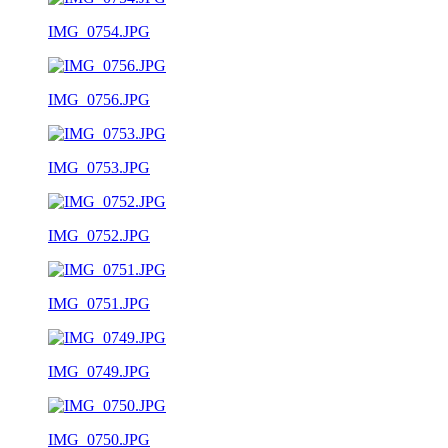
IMG_0754.JPG
IMG_0756.JPG
IMG_0753.JPG
IMG_0752.JPG
IMG_0751.JPG
IMG_0749.JPG
IMG_0750.JPG