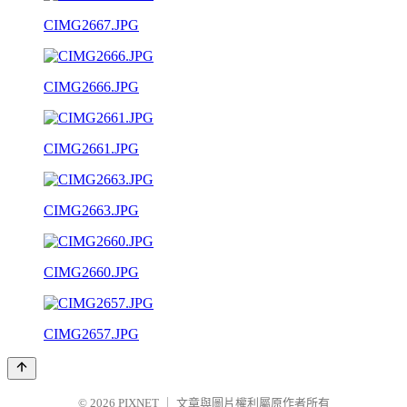
CIMG2667.JPG
CIMG2666.JPG
CIMG2661.JPG
CIMG2663.JPG
CIMG2660.JPG
CIMG2657.JPG
© 2026
PIXNET
｜
文章與圖片權利屬原作者所有