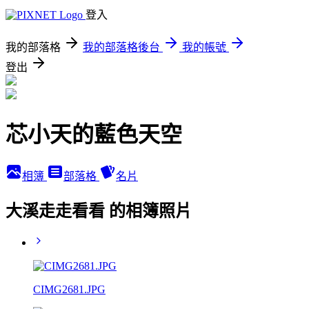
登入
我的部落格
我的部落格後台
我的帳號
登出
芯小天的藍色天空
相簿
部落格
名片
大溪走走看看 的相簿照片
CIMG2681.JPG