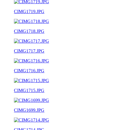
CIMG1719.JPG
CIMG1718.JPG
CIMG1717.JPG
CIMG1716.JPG
CIMG1715.JPG
CIMG1699.JPG
CIMG1714.JPG