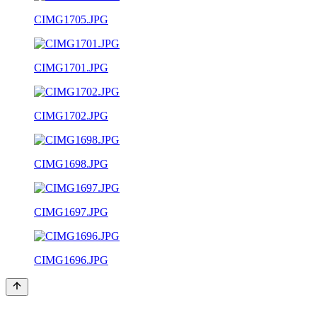
CIMG1705.JPG
CIMG1701.JPG
CIMG1702.JPG
CIMG1698.JPG
CIMG1697.JPG
CIMG1696.JPG